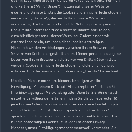
oder in Zusammenarbeit mit unseren verbundenen Unternehmen
und Partnern ("Wir", "Unser"), nutzen auf unserer Website
eigene und Dienste Dritter, die Cookies und ähnliche Technologien
verwenden ("Dienste"), die uns helfen, unsere Website zu
verbessern, den Datenverkehr und die Nutzung zu analysieren
Hahn Automobile GmbH +
und auf Ihre Interessen zugeschnittene Inhalte anzuzeigen,
einschließlich personalisierter Werbung. Zudem binden wir
Co. KG NL Schorndorf
externe Inhalte ein, um Ihnen diese Inhalte anzuzeigen.
Hierdurch werden Verbindungen zwischen Ihrem Browser und
Servern von Dritten hergestellt und es können personenbezogene
Servicepartner
e-tron
Daten von Ihrem Browser an die Server von Dritten übermittelt
werden. Cookies, ähnliche Technologien und die Einbindung von
externen Inhalten werden nachfolgend als „Dienste“ bezeichnet.
Um diese Dienste nutzen zu können, benötigen wir Ihre
Einwilligung. Mit einem Klick auf "Alle akzeptieren" erteilen Sie
Ihre Einwilligung zur Verwendung aller Dienste. Sie können auch
einzelne Einwilligungen erteilen, indem Sie die Schieberegler für
jede Cookie-Kategorie einzeln anklicken und diese Einstellungen
durch Klicken auf "Einstellungen speichern und fortfahren"
speichern. Falls Sie keinen der Schieberegler anklicken, werden
nur die notwendigen Cookies (z. B. der Ensighten Privacy
Manager, unser Einwilligungsmanagementtool) verwendet. Sie