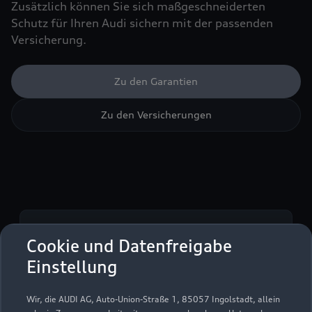
Zusätzlich können Sie sich maßgeschneiderten
Schutz für Ihren Audi sichern mit der passenden
Versicherung.
Zu den Garantien
Zu den Versicherungen
Serviceberater kontaktieren
Cookie und Datenfreigabe
Einstellung
Wir, die AUDI AG, Auto-Union-Straße 1, 85057 Ingolstadt, allein
Servicetermin vereinbaren