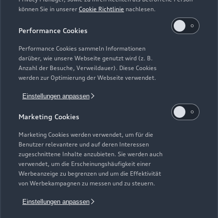
können Sie in unserer
Cookie Richtlinie
nachlesen.
Kaufen & leasen
Alle Modelle
Performance Cookies
Modelle vergleichen
Service & Zubehör
Performance Cookies sammeln Informationen
Neuwagensuche
darüber, wie unsere Webseite genutzt wird (z. B.
Elektromodelle
Anzahl der Besuche, Verweildauer). Diese Cookies
Gebrauchtwagensuche
Support
werden zur Optimierung der Webseite verwendet.
Saisonale Angebote
Plug-in-Hybride
Gebrauchtwagen
Einstellungen anpassen
Audi Services
Über Audi
Kundenservice
Finanzierung
Marketing Cookies
Garantie
Händlersuche
Aktionen & Angebote
Unternehmen
Marketing Cookies werden verwendet, um für die
Audi digital services
Benutzer relevantere und auf deren Interessen
Audi Code
Geschäftskunden
Karriere
zugeschnittene Inhalte anzubieten. Sie werden auch
myAudi
verwendet, um die Erscheinungshäufigkeit einer
Häufige Fragen (FAQ)
Investor Relations
Werbeanzeige zu begrenzen und um die Effektivität
© 2026 AUDI AG. Alle Rechte vorbehalten
von Werbekampagnen zu messen und zu steuern.
Audi Online Beratung
Presse & Media Center
Impressum
Rechtliches
Hinweisgebersystem
Einstellungen anpassen
Online-Terminvereinbarung
Datenschutz
Datenschutzinformation
Cookie-Einstellungen