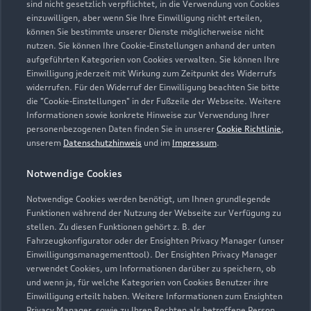
sind nicht gesetzlich verpflichtet, in die Verwendung von Cookies
einzuwilligen, aber wenn Sie Ihre Einwilligung nicht erteilen,
Stuttgarter Straße 31-57
können Sie bestimmte unserer Dienste möglicherweise nicht
nutzen. Sie können Ihre Cookie-Einstellungen anhand der unten
73614 Schorndorf
aufgeführten Kategorien von Cookies verwalten. Sie können Ihre
Einwilligung jederzeit mit Wirkung zum Zeitpunkt des Widerrufs
07181 40920
widerrufen. Für den Widerruf der Einwilligung beachten Sie bitte
die "Cookie-Einstellungen" in der Fußzeile der Webseite. Weitere
Informationen sowie konkrete Hinweise zur Verwendung Ihrer
vw-schorndorf@hahn-automobile.de
personenbezogenen Daten finden Sie in unserer
Cookie Richtlinie
,
unserem
Datenschutzhinweis
und im
Impressum
.
Kontaktdaten herunterladen
Notwendige Cookies
Notwendige Cookies werden benötigt, um Ihnen grundlegende
Funktionen während der Nutzung der Webseite zur Verfügung zu
stellen. Zu diesen Funktionen gehört z. B. der
Fahrzeugkonfigurator oder der Ensighten Privacy Manager (unser
Einwilligungsmanagementtool). Der Ensighten Privacy Manager
Zurück nach oben
verwendet Cookies, um Informationen darüber zu speichern, ob
und wenn ja, für welche Kategorien von Cookies Benutzer ihre
Einwilligung erteilt haben. Weitere Informationen zum Ensighten
Modelle
Privacy Manager, sowie zu Ihren Rechten als betroffene Person