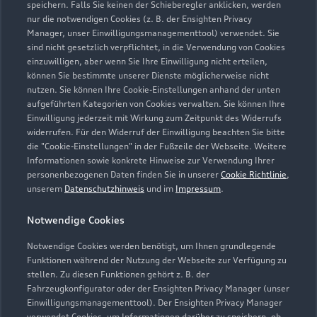
speichern. Falls Sie keinen der Schieberegler anklicken, werden
nur die notwendigen Cookies (z. B. der Ensighten Privacy
Manager, unser Einwilligungsmanagementtool) verwendet. Sie
sind nicht gesetzlich verpflichtet, in die Verwendung von Cookies
einzuwilligen, aber wenn Sie Ihre Einwilligung nicht erteilen,
können Sie bestimmte unserer Dienste möglicherweise nicht
nutzen. Sie können Ihre Cookie-Einstellungen anhand der unten
aufgeführten Kategorien von Cookies verwalten. Sie können Ihre
Einwilligung jederzeit mit Wirkung zum Zeitpunkt des Widerrufs
widerrufen. Für den Widerruf der Einwilligung beachten Sie bitte
die "Cookie-Einstellungen" in der Fußzeile der Webseite. Weitere
Informationen sowie konkrete Hinweise zur Verwendung Ihrer
personenbezogenen Daten finden Sie in unserer
Cookie Richtlinie
,
unserem
Datenschutzhinweis
und im
Impressum
.
Zur Reparatur
Notwendige Cookies
Notwendige Cookies werden benötigt, um Ihnen grundlegende
Zurück nach oben
Funktionen während der Nutzung der Webseite zur Verfügung zu
stellen. Zu diesen Funktionen gehört z. B. der
Fahrzeugkonfigurator oder der Ensighten Privacy Manager (unser
Modelle
Einwilligungsmanagementtool). Der Ensighten Privacy Manager
verwendet Cookies, um Informationen darüber zu speichern, ob