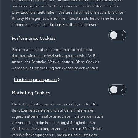
und wenn ja, für welche Kategorien von Cookies Benutzer ihre
Kaufen & leasen
Alle Modelle
Einwilligung erteilt haben. Weitere Informationen zum Ensighten
Privacy Manager, sowie zu Ihren Rechten als betroffene Person
Modelle vergleichen
können Sie in unserer
Cookie Richtlinie
nachlesen.
Service & Zubehör
Neuwagensuche
Elektromodelle
Performance Cookies
Gebrauchtwagensuche
Support
Saisonale Angebote
Plug-in-Hybride
Performance Cookies sammeln Informationen
Gebrauchtwagen
darüber, wie unsere Webseite genutzt wird (z. B.
Audi Services
Über Audi
Anzahl der Besuche, Verweildauer). Diese Cookies
Kundenservice
Finanzierung
werden zur Optimierung der Webseite verwendet.
Garantie
Händlersuche
Aktionen & Angebote
Einstellungen anpassen
Unternehmen
Audi digital services
Audi Code
Geschäftskunden
Marketing Cookies
Karriere
myAudi
Häufige Fragen (FAQ)
Marketing Cookies werden verwendet, um für die
Investor Relations
Benutzer relevantere und auf deren Interessen
© 2026 AUDI AG. Alle Rechte vorbehalten
Audi Online Beratung
zugeschnittene Inhalte anzubieten. Sie werden auch
Presse & Media Center
verwendet, um die Erscheinungshäufigkeit einer
Impressum
Rechtliches
Hinweisgebersystem
Online-Terminvereinbarung
Werbeanzeige zu begrenzen und um die Effektivität
Datenschutz
Datenschutzinformation
Cookie-Einstellungen
von Werbekampagnen zu messen und zu steuern.
Servicekontakt