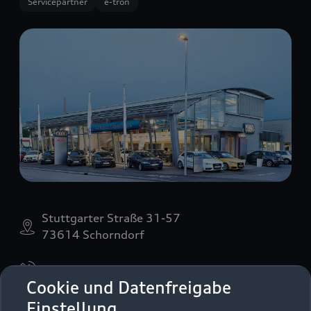
Servicepartner
e-tron
Stuttgarter Straße 31-57
73614 Schorndorf
07181 40920
Cookie und Datenfreigabe
vw-schorndorf@hahn-automobile.de
Einstellung